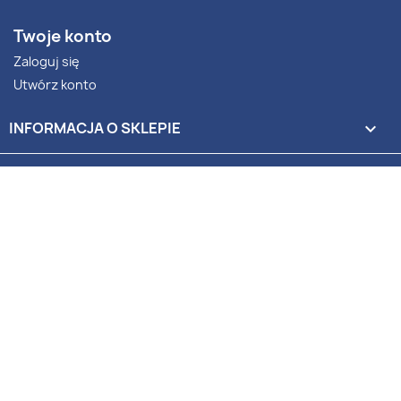
Twoje konto
Zaloguj się
Utwórz konto
INFORMACJA O SKLEPIE
keyboard_arrow_down