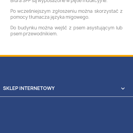
Biura SPP są wyposażone w pętle indukcyjne.
Po wcześniejszym zgłoszeniu można skorzystać z
pomocy tłumacza języka migowego.
Do budynku można wejść z psem asystującym lub
psem przewodnikiem.
SKLEP INTERNETOWY
