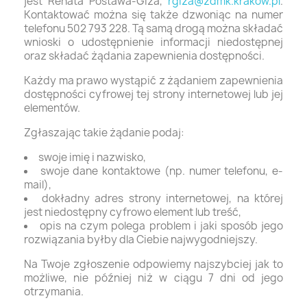
jest
Renata Postawa-Giza
,
rgiza@zdmk.krakow.pl
.
Kontaktować można się także dzwoniąc na numer
telefonu
502 793 228. Tą samą drogą można składać
wnioski o udostępnienie informacji niedostępnej
oraz składać żądania zapewnienia dostępności.
Każdy ma prawo wystąpić z żądaniem zapewnienia
dostępności cyfrowej tej strony internetowej lub jej
elementów.
Zgłaszając takie żądanie podaj:
swoje imię i nazwisko,
swoje dane kontaktowe (np. numer telefonu, e-
mail),
dokładny adres strony internetowej, na której
jest niedostępny cyfrowo element lub treść,
opis na czym polega problem i jaki sposób jego
rozwiązania byłby dla Ciebie najwygodniejszy.
Na Twoje zgłoszenie odpowiemy najszybciej jak to
możliwe, nie później niż w ciągu 7 dni od jego
otrzymania.