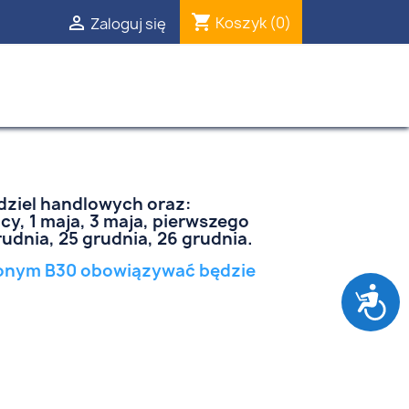
shopping_cart

Koszyk
(0)
Zaloguj się
edziel handlowych oraz:
ocy, 1 maja, 3 maja, pierwszego
grudnia, 25 grudnia, 26 grudnia.
nionym B30 obowiązywać będzie