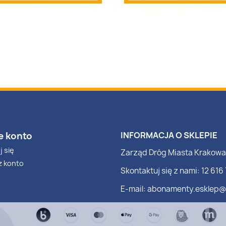
e konto
INFORMACJA O SKLEPIE
j się
Zarząd Dróg Miasta Krakowa
z konto
Skontaktuj się z nami: 12 616 
E-mail: abonamenty.esklep@